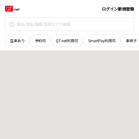
和歌山県
伊都郡かつらぎ町
大字下天野
地域選択で探す
ログイン
新規登録
空車あり
予約可
QT-net利用可
SmartPay利用可
車椅子