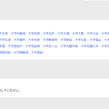
下天野
大字中飯降
大字佐野
大字兄井
大字大畑
大字大薮
大字大谷
大字
大字広浦
大字御所
大字志賀
大字教良寺
大字新田
大字日高
大字星山
大
字窪
大字笠田中
大字笠田東
大字背ノ山
大字花園中南
大字花園久木
大字
字西渋田
大字西飯降
大字高田
更してください。