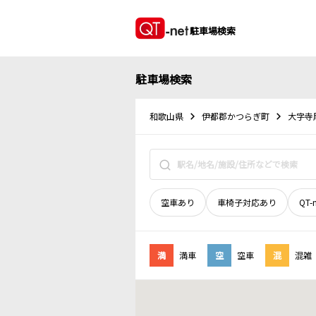
駐車場検索
駐車場検索
和歌山県
伊都郡かつらぎ町
大字寺
空車あり
車椅子対応あり
QT-
満
満車
空
空車
混
混雑