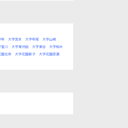
妙寺
大字宮本
大字寺尾
大字山崎
字星川
大字東渋田
大字東谷
大字柏木
花園北寺
大字花園新子
大字花園梁瀬