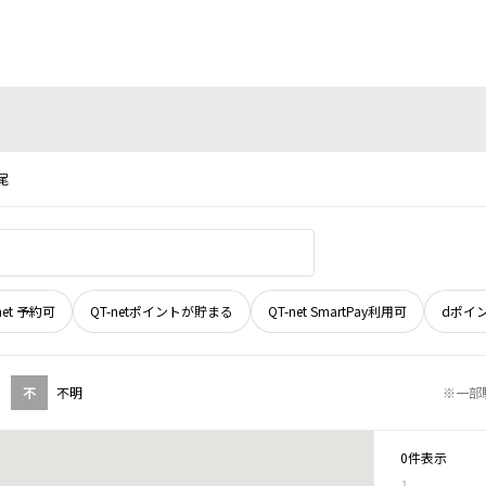
尾
net 予約可
QT-netポイントが貯まる
QT-net SmartPay利用可
dポイ
不
不明
※一部
0件表示
1