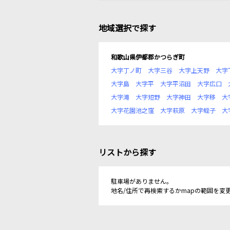
地域選択で探す
和歌山県伊都郡かつらぎ町
大字丁ノ町
大字三谷
大字上天野
大字
大字島
大字平
大字平沼田
大字広口
大字滝
大字短野
大字神田
大字移
大
大字花園池之窪
大字萩原
大字蛭子
大
リストから探す
駐車場がありません。
地名/住所で再検索するかmapの範囲を変