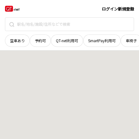
和歌山県
伊都郡かつらぎ町
大字柏木
地域選択で探す
ログイン
新規登録
空車あり
予約可
QT-net利用可
SmartPay利用可
車椅子