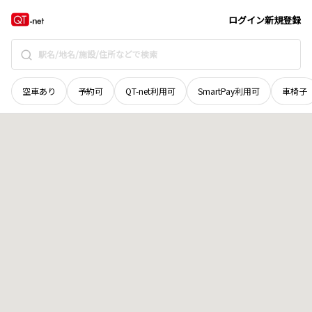
和歌山県
伊都郡かつらぎ町
大字窪
地域選択で探す
ログイン
新規登録
空車あり
予約可
QT-net利用可
SmartPay利用可
車椅子