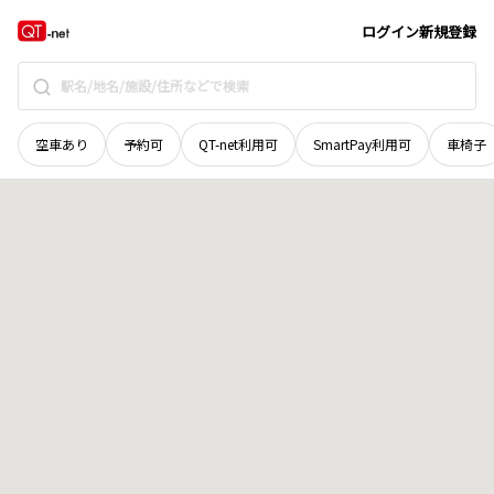
和歌山県
伊都郡かつらぎ町
大字花園久木
地域選択で探す
ログイン
新規登録
空車あり
予約可
QT-net利用可
SmartPay利用可
車椅子