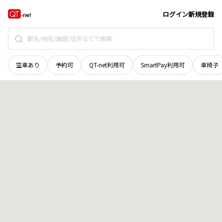
和歌山県
伊都郡高野町
大字東富貴
地域選択で探す
ログイン
新規登録
空車あり
予約可
QT-net利用可
SmartPay利用可
車椅子