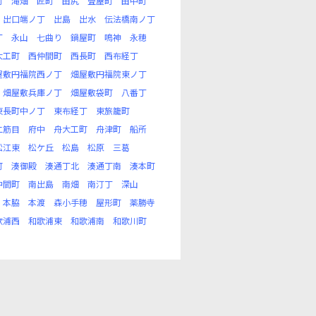
町
滝畑
匠町
田尻
畳屋町
田中町
出口端ノ丁
出島
出水
伝法橋南ノ丁
丁
永山
七曲り
鍋屋町
鳴神
永穂
大工町
西仲間町
西長町
西布経丁
屋敷円福院西ノ丁
畑屋敷円福院東ノ丁
畑屋敷兵庫ノ丁
畑屋敷袋町
八番丁
東長町中ノ丁
東布経丁
東旅籠町
二筋目
府中
舟大工町
舟津町
船所
松江東
松ケ丘
松島
松原
三葛
町
湊御殿
湊通丁北
湊通丁南
湊本町
中間町
南出島
南畑
南汀丁
深山
本脇
本渡
森小手穂
屋形町
薬勝寺
歌浦西
和歌浦東
和歌浦南
和歌川町