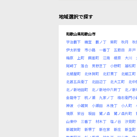
地域選択で探す
和歌山県和歌山市
宇治藪下
禰宜
藪ノ丁
葵町
秋月
秋
伊太祈曽
市小路
一番丁
五筋目
井戸
梅原
上町
餌差町
江南
榎原
大川
尾崎丁
落合
男野芝丁
小野町
雄松町
北桶屋町
北休賀町
北釘貫丁
北細工町
北甚五兵衛丁
北田辺丁
北大工町
北中
北ノ新地田町
北ノ新地中六軒丁
北ノ新
金龍寺丁
杭ノ瀬
九家ノ丁
楠右衛門小
神波
小雑賀
小瀬田
木挽丁
小人町
境原
栄谷
坂田
鷺ノ森
鷺ノ森片町
山東中
三番丁
材木丁
塩ノ谷
汐見町
新雑賀町
新堺丁
新在家
新庄
新生町