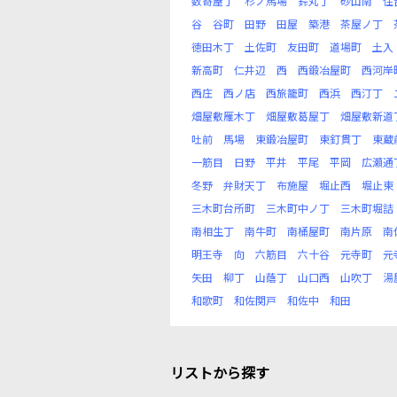
数寄屋丁
杉ノ馬場
鈴丸丁
砂山南
住
谷
谷町
田野
田屋
築港
茶屋ノ丁
徳田木丁
土佐町
友田町
道場町
土入
新高町
仁井辺
西
西鍛冶屋町
西河岸
西庄
西ノ店
西旅籠町
西浜
西汀丁
畑屋敷雁木丁
畑屋敷葛屋丁
畑屋敷新道
吐前
馬場
東鍛冶屋町
東釘貫丁
東蔵
一筋目
日野
平井
平尾
平岡
広瀬通
冬野
弁財天丁
布施屋
堀止西
堀止東
三木町台所町
三木町中ノ丁
三木町堀詰
南相生丁
南牛町
南桶屋町
南片原
南
明王寺
向
六筋目
六十谷
元寺町
元
矢田
柳丁
山蔭丁
山口西
山吹丁
湯
和歌町
和佐関戸
和佐中
和田
リストから探す