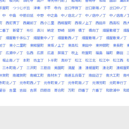
吉町
駿河町
頭陀寺
関戸
専光寺門前丁
船場町
善明寺
相坂
園部
鷹匠
茶屋町
つつじが丘
津秦
手平
寺内
出口甲賀丁
出口新端ノ丁
出口中ノ丁
中
中島
中筋日延
中野
中之島
中ノ店北ノ丁
中ノ店中ノ丁
中ノ店南ノ
町
西釘貫丁
西蔵前丁
西小二里
西紺屋町
西坂ノ上丁
西田井
西高松
西
二番丁
新留丁
布引
直川
納定
野崎
延時
橋丁
橋向丁
畑屋敷榎丁
畑
丁
畑屋敷千体仏丁
畑屋敷中ノ丁
畑屋敷西ノ丁
畑屋敷端ノ丁
畑屋敷東ノ丁
前丁
東小二里町
東紺屋町
東坂ノ上丁
東高松
東田中
東仲間町
東長町
丁
広瀬中ノ丁
弘西
広原
広道
屏風丁
吹上
吹屋町
福島
福町
藤田
堀止南ノ丁
本町
坊主丁
卜半町
真砂丁
松江
松江北
松江中
松江西
三木町南ノ丁
三沢町
三筋目
美園町
満屋
湊
湊桶屋町
湊北町
湊紺屋
休賀町
南雑賀町
南細工町
南材木丁
南甚五兵衛丁
南田辺丁
南大工町
南
寺町北ノ丁
元寺町西ノ丁
元寺町東ノ丁
元寺町南ノ丁
元博労町
元町奉行丁
屋谷
吉里
吉田
吉原
四筋目
寄合町
万町
四番丁
六番丁
和歌浦中
和