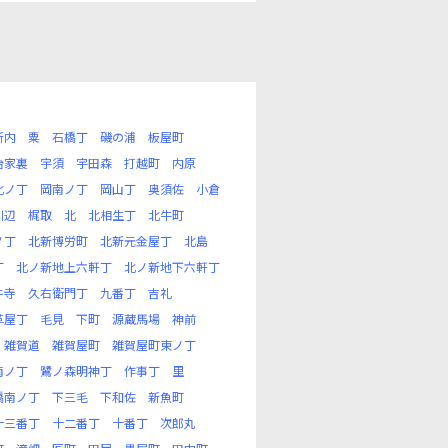
新内
粟
石橋丁
磯の浦
板屋町
治家裏
宇須
宇田森
打越町
内原
北ノ丁
岡南ノ丁
岡山丁
奥須佐
小倉
川辺
梶取
北
北相生丁
北牛町
ノ丁
北新博労町
北新元金屋丁
北島
丁
北ノ新地上六軒丁
北ノ新地下六軒丁
井寺
久右衛門丁
九番丁
吉礼
革屋丁
毛見
下町
源蔵馬場
神前
雑賀道
雑賀屋町
雑賀屋町東ノ丁
南ノ丁
鷺ノ森明神丁
作事丁
里
橋南ノ丁
下三毛
下和佐
新魚町
十三番丁
十二番丁
十番丁
次郎丸