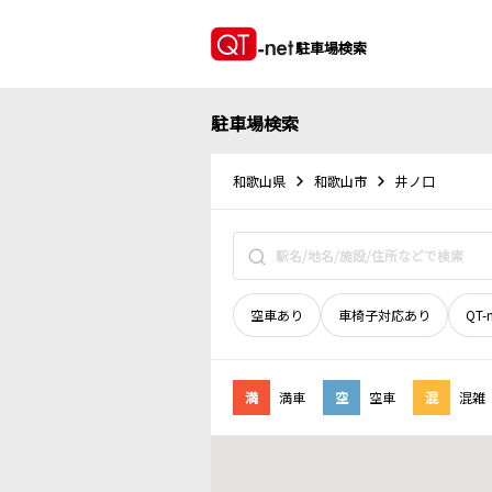
駐車場検索
駐車場検索
和歌山県
和歌山市
井ノ口
空車あり
車椅子対応あり
QT-
満
満車
空
空車
混
混雑