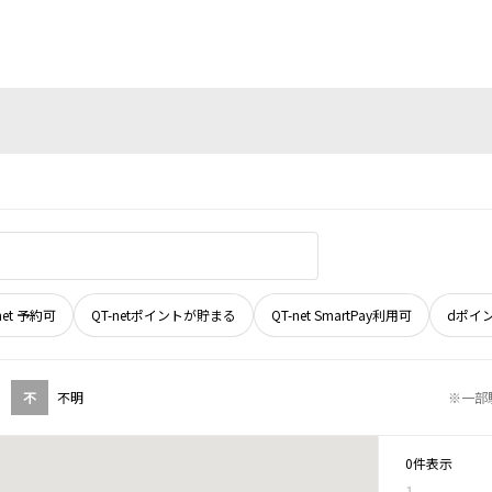
net 予約可
QT-netポイントが貯まる
QT-net SmartPay利用可
dポイ
不
不明
※一部
0件表示
1