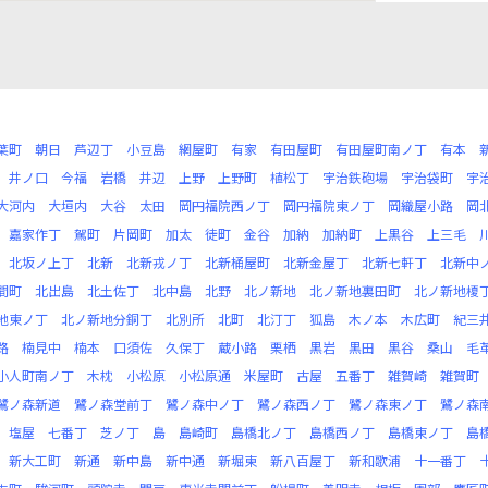
葉町
朝日
芦辺丁
小豆島
網屋町
有家
有田屋町
有田屋町南ノ丁
有本
井ノ口
今福
岩橋
井辺
上野
上野町
植松丁
宇治鉄砲場
宇治袋町
宇
大河内
大垣内
大谷
太田
岡円福院西ノ丁
岡円福院東ノ丁
岡織屋小路
岡
嘉家作丁
駕町
片岡町
加太
徒町
金谷
加納
加納町
上黒谷
上三毛
北坂ノ上丁
北新
北新戎ノ丁
北新桶屋町
北新金屋丁
北新七軒丁
北新中
間町
北出島
北土佐丁
北中島
北野
北ノ新地
北ノ新地裏田町
北ノ新地榎
地東ノ丁
北ノ新地分銅丁
北別所
北町
北汀丁
狐島
木ノ本
木広町
紀三
路
楠見中
楠本
口須佐
久保丁
蔵小路
栗栖
黒岩
黒田
黒谷
桑山
毛
小人町南ノ丁
木枕
小松原
小松原通
米屋町
古屋
五番丁
雑賀崎
雑賀町
鷺ノ森新道
鷺ノ森堂前丁
鷺ノ森中ノ丁
鷺ノ森西ノ丁
鷺ノ森東ノ丁
鷺ノ森
塩屋
七番丁
芝ノ丁
島
島崎町
島橋北ノ丁
島橋西ノ丁
島橋東ノ丁
島
新大工町
新通
新中島
新中通
新堀東
新八百屋丁
新和歌浦
十一番丁