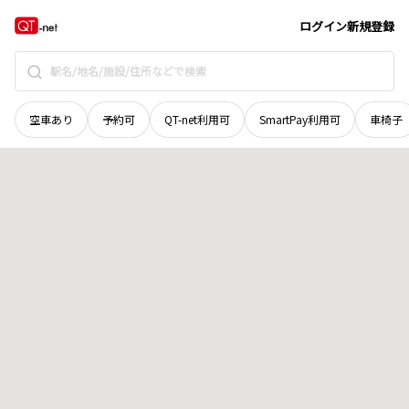
和歌山県
和歌山市
冬野
地域選択で探す
ログイン
新規登録
空車あり
予約可
QT-net利用可
SmartPay利用可
車椅子