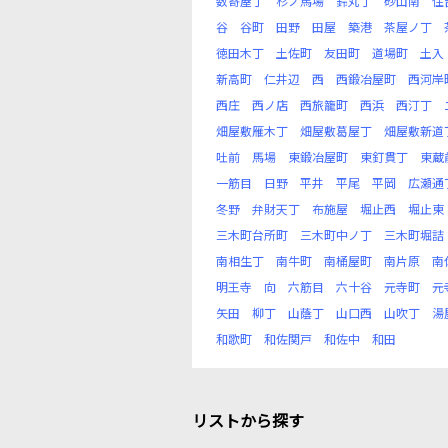
数寄屋丁
杉ノ馬場
鈴丸丁
砂山南
住
谷
谷町
田野
田屋
築港
茶屋ノ丁
徳田木丁
土佐町
友田町
道場町
土入
新高町
仁井辺
西
西鍛冶屋町
西河岸
西庄
西ノ店
西旅籠町
西浜
西汀丁
畑屋敷雁木丁
畑屋敷葛屋丁
畑屋敷新道
吐前
馬場
東鍛冶屋町
東釘貫丁
東蔵
一筋目
日野
平井
平尾
平岡
広瀬通
冬野
弁財天丁
布施屋
堀止西
堀止東
三木町台所町
三木町中ノ丁
三木町堀詰
南相生丁
南牛町
南桶屋町
南片原
南
明王寺
向
六筋目
六十谷
元寺町
元
矢田
柳丁
山蔭丁
山口西
山吹丁
湯
和歌町
和佐関戸
和佐中
和田
リストから探す