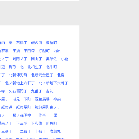
新内
粟
石橋丁
磯の浦
板屋町
治家裏
宇須
宇田森
打越町
内原
北ノ丁
岡南ノ丁
岡山丁
奥須佐
小倉
川辺
梶取
北
北相生丁
北牛町
ノ丁
北新博労町
北新元金屋丁
北島
丁
北ノ新地上六軒丁
北ノ新地下六軒丁
井寺
久右衛門丁
九番丁
吉礼
革屋丁
毛見
下町
源蔵馬場
神前
雑賀道
雑賀屋町
雑賀屋町東ノ丁
南ノ丁
鷺ノ森明神丁
作事丁
里
橋南ノ丁
下三毛
下和佐
新魚町
十三番丁
十二番丁
十番丁
次郎丸