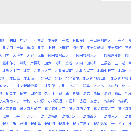
葉町
朝日
芦辺丁
小豆島
網屋町
有家
有田屋町
有田屋町南ノ丁
有本
井ノ口
今福
岩橋
井辺
上野
上野町
植松丁
宇治鉄砲場
宇治袋町
宇
大河内
大垣内
大谷
太田
岡円福院西ノ丁
岡円福院東ノ丁
岡織屋小路
岡
嘉家作丁
駕町
片岡町
加太
徒町
金谷
加納
加納町
上黒谷
上三毛
北坂ノ上丁
北新
北新戎ノ丁
北新桶屋町
北新金屋丁
北新七軒丁
北新中
間町
北出島
北土佐丁
北中島
北野
北ノ新地
北ノ新地裏田町
北ノ新地榎
地東ノ丁
北ノ新地分銅丁
北別所
北町
北汀丁
狐島
木ノ本
木広町
紀三
路
楠見中
楠本
口須佐
久保丁
蔵小路
栗栖
黒岩
黒田
黒谷
桑山
毛
小人町南ノ丁
木枕
小松原
小松原通
米屋町
古屋
五番丁
雑賀崎
雑賀町
鷺ノ森新道
鷺ノ森堂前丁
鷺ノ森中ノ丁
鷺ノ森西ノ丁
鷺ノ森東ノ丁
鷺ノ森
塩屋
七番丁
芝ノ丁
島
島崎町
島橋北ノ丁
島橋西ノ丁
島橋東ノ丁
島
新大工町
新通
新中島
新中通
新堀東
新八百屋丁
新和歌浦
十一番丁