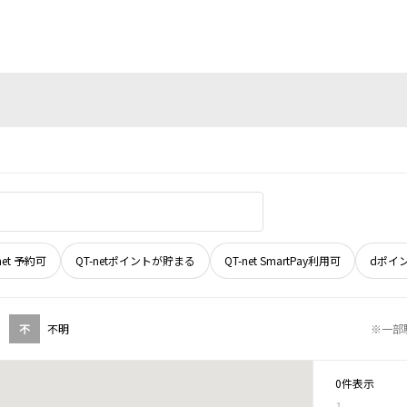
net 予約可
QT-netポイントが貯まる
QT-net SmartPay利用可
dポイ
不
不明
※一部
0件表示
1