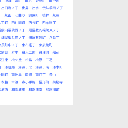
町
滝畑
匠町
田尻
畳屋町
田中町
出口端ノ丁
出島
出水
伝法橋南ノ丁
丁
永山
七曲り
鍋屋町
鳴神
永穂
大工町
西仲間町
西長町
西布経丁
屋敷円福院西ノ丁
畑屋敷円福院東ノ丁
畑屋敷兵庫ノ丁
畑屋敷袋町
八番丁
東長町中ノ丁
東布経丁
東旅籠町
二筋目
府中
舟大工町
舟津町
船所
松江東
松ケ丘
松島
松原
三葛
町
湊御殿
湊通丁北
湊通丁南
湊本町
中間町
南出島
南畑
南汀丁
深山
本脇
本渡
森小手穂
屋形町
薬勝寺
歌浦西
和歌浦東
和歌浦南
和歌川町