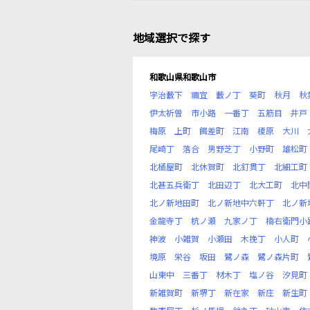
地域選択で探す
和歌山県和歌山市
宇治藪下
禰宜
藪ノ丁
葵町
秋月
秋
伊太祈曽
市小路
一番丁
五筋目
井戸
梅原
上町
餌差町
江南
榎原
大川
尾崎丁
落合
男野芝丁
小野町
雄松町
北桶屋町
北休賀町
北釘貫丁
北細工町
北甚五兵衛丁
北田辺丁
北大工町
北中
北ノ新地田町
北ノ新地中六軒丁
北ノ新
金龍寺丁
杭ノ瀬
九家ノ丁
楠右衛門小
神波
小雑賀
小瀬田
木挽丁
小人町
境原
栄谷
坂田
鷺ノ森
鷺ノ森片町
山東中
三番丁
材木丁
塩ノ谷
汐見町
新雑賀町
新堺丁
新在家
新庄
新生町