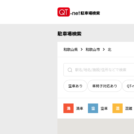
駐車場検索
駐車場検索
和歌山県
和歌山市
北
空車あり
車椅子対応あり
QT-
満
満車
空
空車
混
混雑