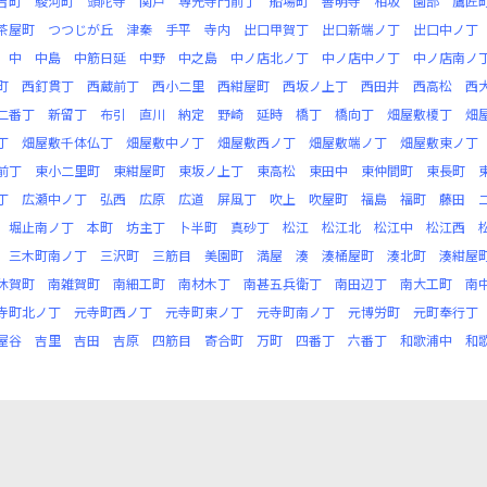
吉町
駿河町
頭陀寺
関戸
専光寺門前丁
船場町
善明寺
相坂
園部
鷹匠
茶屋町
つつじが丘
津秦
手平
寺内
出口甲賀丁
出口新端ノ丁
出口中ノ丁
中
中島
中筋日延
中野
中之島
中ノ店北ノ丁
中ノ店中ノ丁
中ノ店南ノ
町
西釘貫丁
西蔵前丁
西小二里
西紺屋町
西坂ノ上丁
西田井
西高松
西
二番丁
新留丁
布引
直川
納定
野崎
延時
橋丁
橋向丁
畑屋敷榎丁
畑
丁
畑屋敷千体仏丁
畑屋敷中ノ丁
畑屋敷西ノ丁
畑屋敷端ノ丁
畑屋敷東ノ丁
前丁
東小二里町
東紺屋町
東坂ノ上丁
東高松
東田中
東仲間町
東長町
丁
広瀬中ノ丁
弘西
広原
広道
屏風丁
吹上
吹屋町
福島
福町
藤田
堀止南ノ丁
本町
坊主丁
卜半町
真砂丁
松江
松江北
松江中
松江西
三木町南ノ丁
三沢町
三筋目
美園町
満屋
湊
湊桶屋町
湊北町
湊紺屋
休賀町
南雑賀町
南細工町
南材木丁
南甚五兵衛丁
南田辺丁
南大工町
南
寺町北ノ丁
元寺町西ノ丁
元寺町東ノ丁
元寺町南ノ丁
元博労町
元町奉行丁
屋谷
吉里
吉田
吉原
四筋目
寄合町
万町
四番丁
六番丁
和歌浦中
和