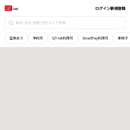
和歌山県
和歌山市
吉礼
地域選択で探す
ログイン
新規登録
空車あり
予約可
QT-net利用可
SmartPay利用可
車椅子