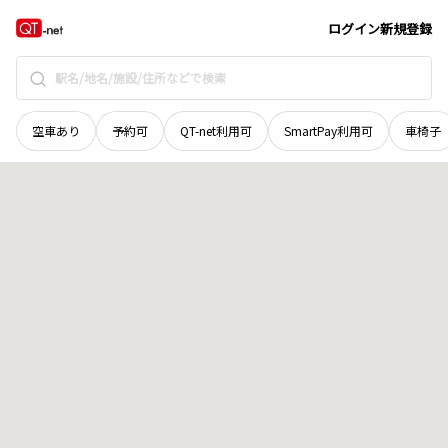
和歌山県
和歌山市
宇須
地域選択で探す
ログイン
新規登録
空車あり
予約可
QT-net利用可
SmartPay利用可
車椅子