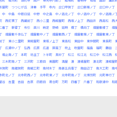
吉町
駿河町
頭陀寺
関戸
専光寺門前丁
船場町
善明寺
相坂
園部
鷹匠
茶屋町
つつじが丘
津秦
手平
寺内
出口甲賀丁
出口新端ノ丁
出口中ノ丁
中
中島
中筋日延
中野
中之島
中ノ店北ノ丁
中ノ店中ノ丁
中ノ店南ノ
町
西釘貫丁
西蔵前丁
西小二里
西紺屋町
西坂ノ上丁
西田井
西高松
西
二番丁
新留丁
布引
直川
納定
野崎
延時
橋丁
橋向丁
畑屋敷榎丁
畑
丁
畑屋敷千体仏丁
畑屋敷中ノ丁
畑屋敷西ノ丁
畑屋敷端ノ丁
畑屋敷東ノ丁
前丁
東小二里町
東紺屋町
東坂ノ上丁
東高松
東田中
東仲間町
東長町
丁
広瀬中ノ丁
弘西
広原
広道
屏風丁
吹上
吹屋町
福島
福町
藤田
堀止南ノ丁
本町
坊主丁
卜半町
真砂丁
松江
松江北
松江中
松江西
三木町南ノ丁
三沢町
三筋目
美園町
満屋
湊
湊桶屋町
湊北町
湊紺屋
休賀町
南雑賀町
南細工町
南材木丁
南甚五兵衛丁
南田辺丁
南大工町
南
寺町北ノ丁
元寺町西ノ丁
元寺町東ノ丁
元寺町南ノ丁
元博労町
元町奉行丁
屋谷
吉里
吉田
吉原
四筋目
寄合町
万町
四番丁
六番丁
和歌浦中
和