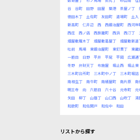
数寄屋丁
杉ノ馬場
鈴丸丁
砂山南
住
谷
谷町
田野
田屋
築港
茶屋ノ丁
徳田木丁
土佐町
友田町
道場町
土入
新高町
仁井辺
西
西鍛冶屋町
西河岸
西庄
西ノ店
西旅籠町
西浜
西汀丁
畑屋敷雁木丁
畑屋敷葛屋丁
畑屋敷新道
吐前
馬場
東鍛冶屋町
東釘貫丁
東蔵
一筋目
日野
平井
平尾
平岡
広瀬通
冬野
弁財天丁
布施屋
堀止西
堀止東
三木町台所町
三木町中ノ丁
三木町堀詰
南相生丁
南牛町
南桶屋町
南片原
南
明王寺
向
六筋目
六十谷
元寺町
元
矢田
柳丁
山蔭丁
山口西
山吹丁
湯
和歌町
和佐関戸
和佐中
和田
リストから探す