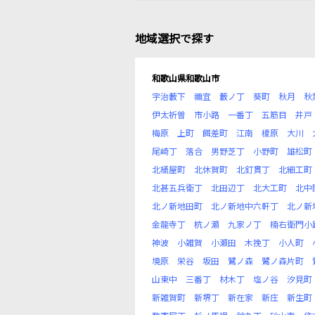
地域選択で探す
和歌山県和歌山市
宇治藪下
禰宜
藪ノ丁
葵町
秋月
秋
伊太祈曽
市小路
一番丁
五筋目
井戸
梅原
上町
餌差町
江南
榎原
大川
尾崎丁
落合
男野芝丁
小野町
雄松町
北桶屋町
北休賀町
北釘貫丁
北細工町
北甚五兵衛丁
北田辺丁
北大工町
北中
北ノ新地田町
北ノ新地中六軒丁
北ノ新
金龍寺丁
杭ノ瀬
九家ノ丁
楠右衛門小
神波
小雑賀
小瀬田
木挽丁
小人町
境原
栄谷
坂田
鷺ノ森
鷺ノ森片町
山東中
三番丁
材木丁
塩ノ谷
汐見町
新雑賀町
新堺丁
新在家
新庄
新生町