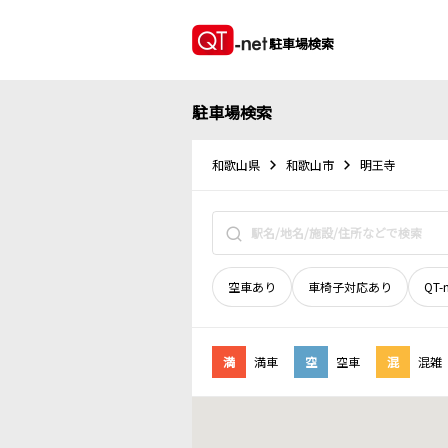
駐車場検索
駐車場検索
和歌山県
和歌山市
明王寺
空車あり
車椅子対応あり
QT-
満
満車
空
空車
混
混雑