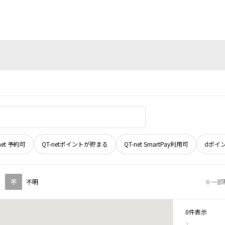
net 予約可
QT-netポイントが貯まる
QT-net SmartPay利用可
dポイ
不
不明
※一部
0件表示
1