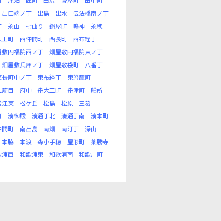
町
滝畑
匠町
田尻
畳屋町
田中町
出口端ノ丁
出島
出水
伝法橋南ノ丁
丁
永山
七曲り
鍋屋町
鳴神
永穂
大工町
西仲間町
西長町
西布経丁
屋敷円福院西ノ丁
畑屋敷円福院東ノ丁
畑屋敷兵庫ノ丁
畑屋敷袋町
八番丁
東長町中ノ丁
東布経丁
東旅籠町
二筋目
府中
舟大工町
舟津町
船所
松江東
松ケ丘
松島
松原
三葛
町
湊御殿
湊通丁北
湊通丁南
湊本町
中間町
南出島
南畑
南汀丁
深山
本脇
本渡
森小手穂
屋形町
薬勝寺
歌浦西
和歌浦東
和歌浦南
和歌川町