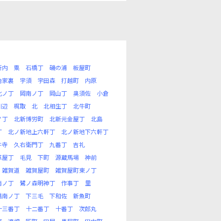
新内
粟
石橋丁
磯の浦
板屋町
治家裏
宇須
宇田森
打越町
内原
北ノ丁
岡南ノ丁
岡山丁
奥須佐
小倉
川辺
梶取
北
北相生丁
北牛町
ノ丁
北新博労町
北新元金屋丁
北島
丁
北ノ新地上六軒丁
北ノ新地下六軒丁
井寺
久右衛門丁
九番丁
吉礼
革屋丁
毛見
下町
源蔵馬場
神前
雑賀道
雑賀屋町
雑賀屋町東ノ丁
南ノ丁
鷺ノ森明神丁
作事丁
里
橋南ノ丁
下三毛
下和佐
新魚町
十三番丁
十二番丁
十番丁
次郎丸