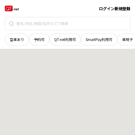
和歌山県
和歌山市
有家
地域選択で探す
ログイン
新規登録
空車あり
予約可
QT-net利用可
SmartPay利用可
車椅子