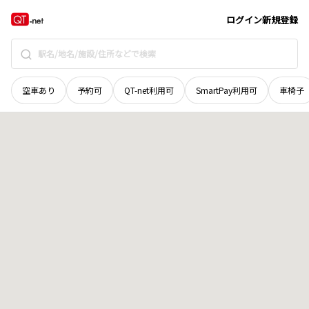
和歌山県
和歌山市
朝日
地域選択で探す
ログイン
新規登録
空車あり
予約可
QT-net利用可
SmartPay利用可
車椅子