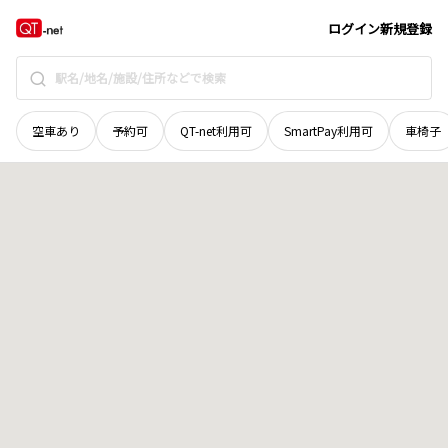
和歌山県
和歌山市
木枕
地域選択で探す
ログイン
新規登録
空車あり
予約可
QT-net利用可
SmartPay利用可
車椅子