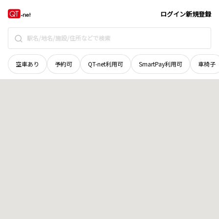
和歌山県
和歌山市
桑山
地域選択で探す
ログイン
新規登録
空車あり
予約可
QT-net利用可
SmartPay利用可
車椅子