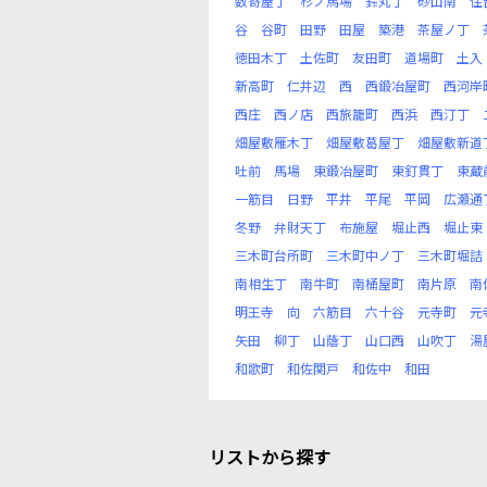
数寄屋丁
杉ノ馬場
鈴丸丁
砂山南
住
谷
谷町
田野
田屋
築港
茶屋ノ丁
徳田木丁
土佐町
友田町
道場町
土入
新高町
仁井辺
西
西鍛冶屋町
西河岸
西庄
西ノ店
西旅籠町
西浜
西汀丁
畑屋敷雁木丁
畑屋敷葛屋丁
畑屋敷新道
吐前
馬場
東鍛冶屋町
東釘貫丁
東蔵
一筋目
日野
平井
平尾
平岡
広瀬通
冬野
弁財天丁
布施屋
堀止西
堀止東
三木町台所町
三木町中ノ丁
三木町堀詰
南相生丁
南牛町
南桶屋町
南片原
南
明王寺
向
六筋目
六十谷
元寺町
元
矢田
柳丁
山蔭丁
山口西
山吹丁
湯
和歌町
和佐関戸
和佐中
和田
リストから探す