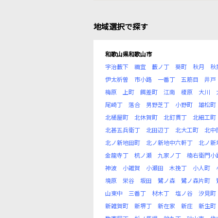
地域選択で探す
和歌山県和歌山市
宇治藪下
禰宜
藪ノ丁
葵町
秋月
秋
伊太祈曽
市小路
一番丁
五筋目
井戸
梅原
上町
餌差町
江南
榎原
大川
尾崎丁
落合
男野芝丁
小野町
雄松町
北桶屋町
北休賀町
北釘貫丁
北細工町
北甚五兵衛丁
北田辺丁
北大工町
北中
北ノ新地田町
北ノ新地中六軒丁
北ノ新
金龍寺丁
杭ノ瀬
九家ノ丁
楠右衛門小
神波
小雑賀
小瀬田
木挽丁
小人町
境原
栄谷
坂田
鷺ノ森
鷺ノ森片町
山東中
三番丁
材木丁
塩ノ谷
汐見町
新雑賀町
新堺丁
新在家
新庄
新生町