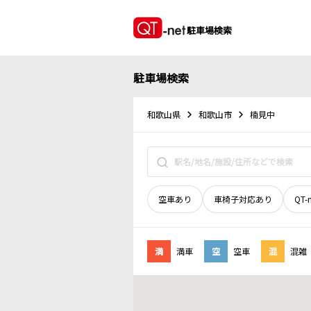
駐車場検索
駐車場検索
和歌山県
和歌山市
楠見中
空車あり
車椅子対応あり
QT-
満
満車
空
空車
混
混雑