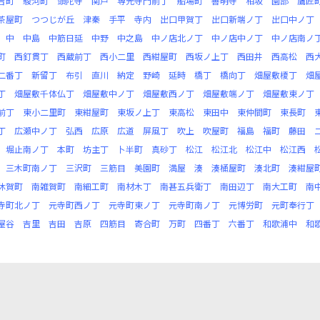
吉町
駿河町
頭陀寺
関戸
専光寺門前丁
船場町
善明寺
相坂
園部
鷹匠
茶屋町
つつじが丘
津秦
手平
寺内
出口甲賀丁
出口新端ノ丁
出口中ノ丁
中
中島
中筋日延
中野
中之島
中ノ店北ノ丁
中ノ店中ノ丁
中ノ店南ノ
町
西釘貫丁
西蔵前丁
西小二里
西紺屋町
西坂ノ上丁
西田井
西高松
西
二番丁
新留丁
布引
直川
納定
野崎
延時
橋丁
橋向丁
畑屋敷榎丁
畑
丁
畑屋敷千体仏丁
畑屋敷中ノ丁
畑屋敷西ノ丁
畑屋敷端ノ丁
畑屋敷東ノ丁
前丁
東小二里町
東紺屋町
東坂ノ上丁
東高松
東田中
東仲間町
東長町
丁
広瀬中ノ丁
弘西
広原
広道
屏風丁
吹上
吹屋町
福島
福町
藤田
堀止南ノ丁
本町
坊主丁
卜半町
真砂丁
松江
松江北
松江中
松江西
三木町南ノ丁
三沢町
三筋目
美園町
満屋
湊
湊桶屋町
湊北町
湊紺屋
休賀町
南雑賀町
南細工町
南材木丁
南甚五兵衛丁
南田辺丁
南大工町
南
寺町北ノ丁
元寺町西ノ丁
元寺町東ノ丁
元寺町南ノ丁
元博労町
元町奉行丁
屋谷
吉里
吉田
吉原
四筋目
寄合町
万町
四番丁
六番丁
和歌浦中
和