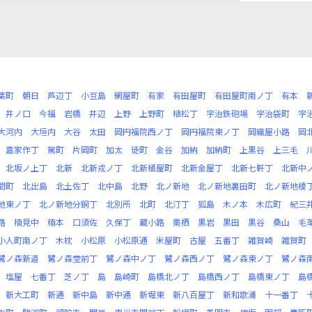
葉町
朝日
芦辺丁
小豆島
網屋町
有家
有田屋町
有田屋町南ノ丁
有本
井ノ口
今福
岩橋
井辺
上野
上野町
植松丁
宇治鉄砲場
宇治袋町
宇
大河内
大垣内
大谷
太田
岡円福院西ノ丁
岡円福院東ノ丁
岡織屋小路
岡
嘉家作丁
駕町
片岡町
加太
徒町
金谷
加納
加納町
上黒谷
上三毛
北坂ノ上丁
北新
北新戎ノ丁
北新桶屋町
北新金屋丁
北新七軒丁
北新中
間町
北出島
北土佐丁
北中島
北野
北ノ新地
北ノ新地裏田町
北ノ新地榎
地東ノ丁
北ノ新地分銅丁
北別所
北町
北汀丁
狐島
木ノ本
木広町
紀三
路
楠見中
楠本
口須佐
久保丁
蔵小路
栗栖
黒岩
黒田
黒谷
桑山
毛
小人町南ノ丁
木枕
小松原
小松原通
米屋町
古屋
五番丁
雑賀崎
雑賀町
鷺ノ森新道
鷺ノ森堂前丁
鷺ノ森中ノ丁
鷺ノ森西ノ丁
鷺ノ森東ノ丁
鷺ノ森
塩屋
七番丁
芝ノ丁
島
島崎町
島橋北ノ丁
島橋西ノ丁
島橋東ノ丁
島
新大工町
新通
新中島
新中通
新堀東
新八百屋丁
新和歌浦
十一番丁