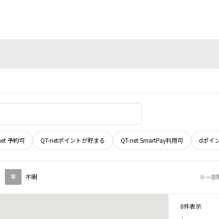
net 予約可
QT-netポイントが貯まる
QT-net SmartPay利用可
dポイ
不
不明
※一部
0件表示
1