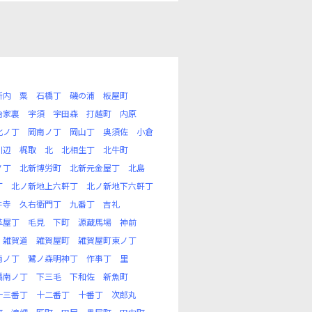
新内
粟
石橋丁
磯の浦
板屋町
治家裏
宇須
宇田森
打越町
内原
北ノ丁
岡南ノ丁
岡山丁
奥須佐
小倉
川辺
梶取
北
北相生丁
北牛町
ノ丁
北新博労町
北新元金屋丁
北島
丁
北ノ新地上六軒丁
北ノ新地下六軒丁
井寺
久右衛門丁
九番丁
吉礼
革屋丁
毛見
下町
源蔵馬場
神前
雑賀道
雑賀屋町
雑賀屋町東ノ丁
南ノ丁
鷺ノ森明神丁
作事丁
里
橋南ノ丁
下三毛
下和佐
新魚町
十三番丁
十二番丁
十番丁
次郎丸