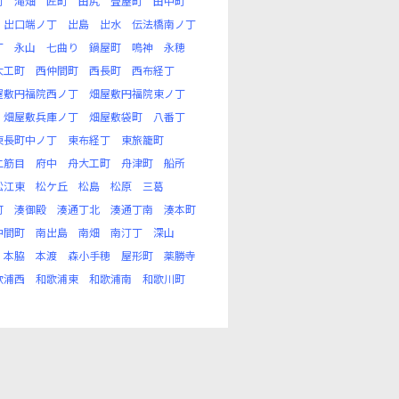
町
滝畑
匠町
田尻
畳屋町
田中町
出口端ノ丁
出島
出水
伝法橋南ノ丁
丁
永山
七曲り
鍋屋町
鳴神
永穂
大工町
西仲間町
西長町
西布経丁
屋敷円福院西ノ丁
畑屋敷円福院東ノ丁
畑屋敷兵庫ノ丁
畑屋敷袋町
八番丁
東長町中ノ丁
東布経丁
東旅籠町
二筋目
府中
舟大工町
舟津町
船所
松江東
松ケ丘
松島
松原
三葛
町
湊御殿
湊通丁北
湊通丁南
湊本町
中間町
南出島
南畑
南汀丁
深山
本脇
本渡
森小手穂
屋形町
薬勝寺
歌浦西
和歌浦東
和歌浦南
和歌川町