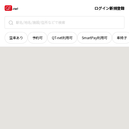
和歌山県
和歌山市
津秦
地域選択で探す
ログイン
新規登録
空車あり
予約可
QT-net利用可
SmartPay利用可
車椅子