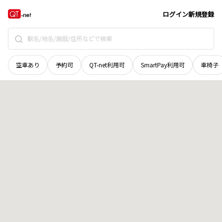
和歌山県
和歌山市
深山
地域選択で探す
ログイン
新規登録
空車あり
予約可
QT-net利用可
SmartPay利用可
車椅子