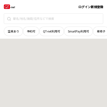
和歌山県
和歌山市
田野
地域選択で探す
ログイン
新規登録
空車あり
予約可
QT-net利用可
SmartPay利用可
車椅子