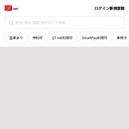
和歌山県
和歌山市
葵町
地域選択で探す
ログイン
新規登録
空車あり
予約可
QT-net利用可
SmartPay利用可
車椅子