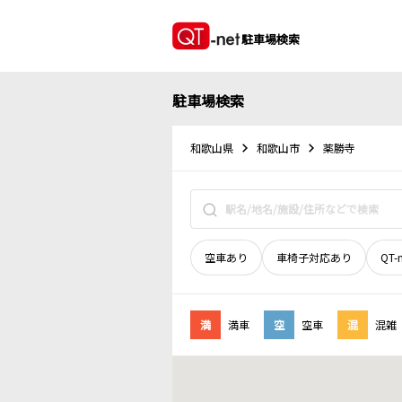
駐車場検索
駐車場検索
和歌山県
和歌山市
薬勝寺
空車あり
車椅子対応あり
QT-
満
満車
空
空車
混
混雑