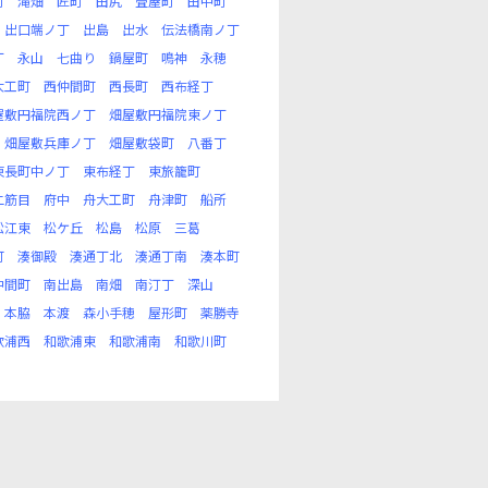
町
滝畑
匠町
田尻
畳屋町
田中町
出口端ノ丁
出島
出水
伝法橋南ノ丁
丁
永山
七曲り
鍋屋町
鳴神
永穂
大工町
西仲間町
西長町
西布経丁
屋敷円福院西ノ丁
畑屋敷円福院東ノ丁
畑屋敷兵庫ノ丁
畑屋敷袋町
八番丁
東長町中ノ丁
東布経丁
東旅籠町
二筋目
府中
舟大工町
舟津町
船所
松江東
松ケ丘
松島
松原
三葛
町
湊御殿
湊通丁北
湊通丁南
湊本町
中間町
南出島
南畑
南汀丁
深山
本脇
本渡
森小手穂
屋形町
薬勝寺
歌浦西
和歌浦東
和歌浦南
和歌川町