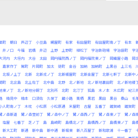
葉町
朝日
芦辺丁
小豆島
網屋町
有家
有田屋町
有田屋町南ノ丁
有本
井ノ口
今福
岩橋
井辺
上野
上野町
植松丁
宇治鉄砲場
宇治袋町
宇
大河内
大垣内
大谷
太田
岡円福院西ノ丁
岡円福院東ノ丁
岡織屋小路
岡
嘉家作丁
駕町
片岡町
加太
徒町
金谷
加納
加納町
上黒谷
上三毛
北坂ノ上丁
北新
北新戎ノ丁
北新桶屋町
北新金屋丁
北新七軒丁
北新中
間町
北出島
北土佐丁
北中島
北野
北ノ新地
北ノ新地裏田町
北ノ新地榎
地東ノ丁
北ノ新地分銅丁
北別所
北町
北汀丁
狐島
木ノ本
木広町
紀三
路
楠見中
楠本
口須佐
久保丁
蔵小路
栗栖
黒岩
黒田
黒谷
桑山
毛
小人町南ノ丁
木枕
小松原
小松原通
米屋町
古屋
五番丁
雑賀崎
雑賀町
鷺ノ森新道
鷺ノ森堂前丁
鷺ノ森中ノ丁
鷺ノ森西ノ丁
鷺ノ森東ノ丁
鷺ノ森
塩屋
七番丁
芝ノ丁
島
島崎町
島橋北ノ丁
島橋西ノ丁
島橋東ノ丁
島
新大工町
新通
新中島
新中通
新堀東
新八百屋丁
新和歌浦
十一番丁