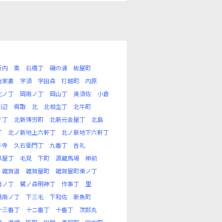
新内
粟
石橋丁
磯の浦
板屋町
治家裏
宇須
宇田森
打越町
内原
北ノ丁
岡南ノ丁
岡山丁
奥須佐
小倉
川辺
梶取
北
北相生丁
北牛町
ノ丁
北新博労町
北新元金屋丁
北島
丁
北ノ新地上六軒丁
北ノ新地下六軒丁
井寺
久右衛門丁
九番丁
吉礼
革屋丁
毛見
下町
源蔵馬場
神前
雑賀道
雑賀屋町
雑賀屋町東ノ丁
南ノ丁
鷺ノ森明神丁
作事丁
里
橋南ノ丁
下三毛
下和佐
新魚町
十三番丁
十二番丁
十番丁
次郎丸