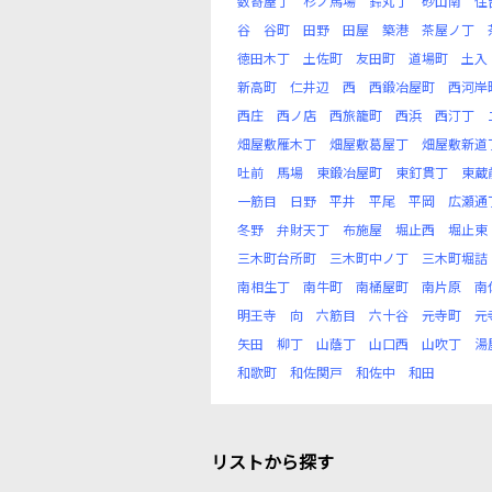
数寄屋丁
杉ノ馬場
鈴丸丁
砂山南
住
谷
谷町
田野
田屋
築港
茶屋ノ丁
徳田木丁
土佐町
友田町
道場町
土入
新高町
仁井辺
西
西鍛冶屋町
西河岸
西庄
西ノ店
西旅籠町
西浜
西汀丁
畑屋敷雁木丁
畑屋敷葛屋丁
畑屋敷新道
吐前
馬場
東鍛冶屋町
東釘貫丁
東蔵
一筋目
日野
平井
平尾
平岡
広瀬通
冬野
弁財天丁
布施屋
堀止西
堀止東
三木町台所町
三木町中ノ丁
三木町堀詰
南相生丁
南牛町
南桶屋町
南片原
南
明王寺
向
六筋目
六十谷
元寺町
元
矢田
柳丁
山蔭丁
山口西
山吹丁
湯
和歌町
和佐関戸
和佐中
和田
リストから探す