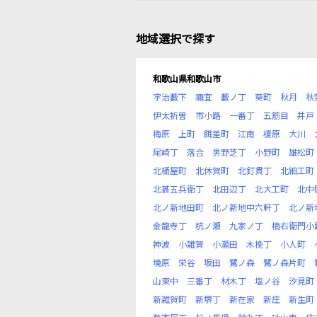
地域選択で探す
和歌山県和歌山市
宇治藪下
禰宜
藪ノ丁
葵町
秋月
秋
伊太祈曽
市小路
一番丁
五筋目
井戸
梅原
上町
餌差町
江南
榎原
大川
尾崎丁
落合
男野芝丁
小野町
雄松町
北桶屋町
北休賀町
北釘貫丁
北細工町
北甚五兵衛丁
北田辺丁
北大工町
北中
北ノ新地田町
北ノ新地中六軒丁
北ノ新
金龍寺丁
杭ノ瀬
九家ノ丁
楠右衛門小
神波
小雑賀
小瀬田
木挽丁
小人町
境原
栄谷
坂田
鷺ノ森
鷺ノ森片町
山東中
三番丁
材木丁
塩ノ谷
汐見町
新雑賀町
新堺丁
新在家
新庄
新生町