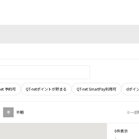
net 予約可
QT-netポイントが貯まる
QT-net SmartPay利用可
dポイ
不
不明
※一部
0件表示
1