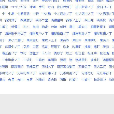
吉町
駿河町
頭陀寺
関戸
専光寺門前丁
船場町
善明寺
相坂
園部
鷹匠
茶屋町
つつじが丘
津秦
手平
寺内
出口甲賀丁
出口新端ノ丁
出口中ノ丁
中
中島
中筋日延
中野
中之島
中ノ店北ノ丁
中ノ店中ノ丁
中ノ店南ノ
町
西釘貫丁
西蔵前丁
西小二里
西紺屋町
西坂ノ上丁
西田井
西高松
西
二番丁
新留丁
布引
直川
納定
野崎
延時
橋丁
橋向丁
畑屋敷榎丁
畑
丁
畑屋敷千体仏丁
畑屋敷中ノ丁
畑屋敷西ノ丁
畑屋敷端ノ丁
畑屋敷東ノ丁
前丁
東小二里町
東紺屋町
東坂ノ上丁
東高松
東田中
東仲間町
東長町
丁
広瀬中ノ丁
弘西
広原
広道
屏風丁
吹上
吹屋町
福島
福町
藤田
堀止南ノ丁
本町
坊主丁
卜半町
真砂丁
松江
松江北
松江中
松江西
三木町南ノ丁
三沢町
三筋目
美園町
満屋
湊
湊桶屋町
湊北町
湊紺屋
休賀町
南雑賀町
南細工町
南材木丁
南甚五兵衛丁
南田辺丁
南大工町
南
寺町北ノ丁
元寺町西ノ丁
元寺町東ノ丁
元寺町南ノ丁
元博労町
元町奉行丁
屋谷
吉里
吉田
吉原
四筋目
寄合町
万町
四番丁
六番丁
和歌浦中
和