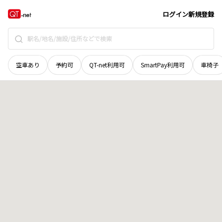
和歌山県
和歌山市
鳴神
地域選択で探す
ログイン
新規登録
空車あり
予約可
QT-net利用可
SmartPay利用可
車椅子