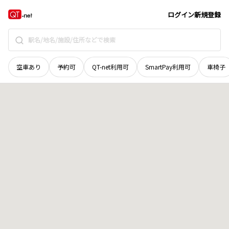
和歌山県
岩出市
大町
地域選択で探す
ログイン
新規登録
空車あり
予約可
QT-net利用可
SmartPay利用可
車椅子