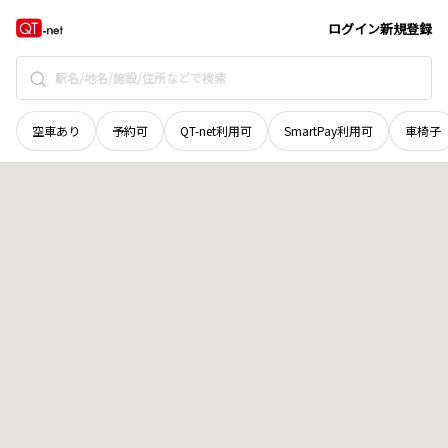
和歌山県
岩出市
畑毛
地域選択で探す
ログイン
新規登録
空車あり
予約可
QT-net利用可
SmartPay利用可
車椅子