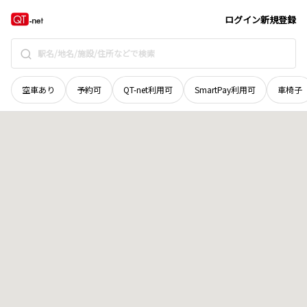
和歌山県
岩出市
金屋
地域選択で探す
ログイン
新規登録
空車あり
予約可
QT-net利用可
SmartPay利用可
車椅子