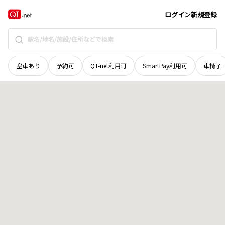
和歌山県
御坊市
荊木
地域選択で探す
ログイン
新規登録
空車あり
予約可
QT-net利用可
SmartPay利用可
車椅子