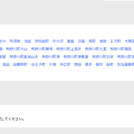
ぼの
阿須賀
池田
伊佐田町
井の沢
磐盾
浮島
馬町
相賀
王子町
大橋
畑
熊野川町大山
熊野川町鎌塚
熊野川町上長井
熊野川町九重
熊野川町篠尾
敷屋
熊野川町能城山本
熊野川町東
熊野川町東敷屋
熊野川町日足
熊野川町
高田
田鶴原町
谷王子町
千穂
仲之町
野田
橋本
蜂伏
船町
別当屋敷
更してください。