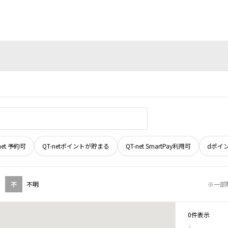
net 予約可
QT-netポイントが貯まる
QT-net SmartPay利用可
dポイ
不
不明
※一部
0件表示
1