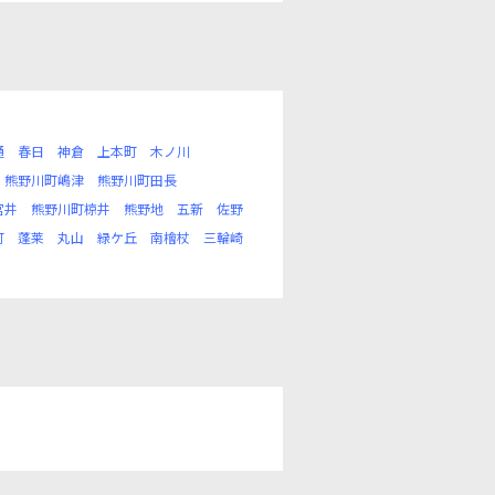
通
春日
神倉
上本町
木ノ川
熊野川町嶋津
熊野川町田長
宮井
熊野川町椋井
熊野地
五新
佐野
町
蓬莱
丸山
緑ケ丘
南檜杖
三輪崎