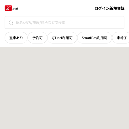
和歌山県
新宮市
熊野川町瀧本
地域選択で探す
ログイン
新規登録
空車あり
予約可
QT-net利用可
SmartPay利用可
車椅子