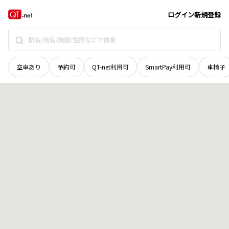
和歌山県
新宮市
熊野川町鎌塚
地域選択で探す
ログイン
新規登録
空車あり
予約可
QT-net利用可
SmartPay利用可
車椅子