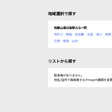
地域選択で探す
和歌山県日高郡みなべ町
市井川
晩稲
気佐藤
北道
清川
熊岡
広野
南道
山内
リストから探す
駐車場がありません。
地名/住所で再検索するかmapの範囲を変