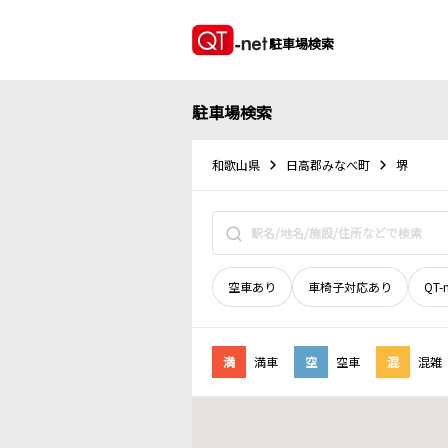
駐車場検索
駐車場検索
和歌山県
日高郡みなべ町
堺
空車あり
車椅子対応あり
QT-
満
満車
空
空車
混
混雑