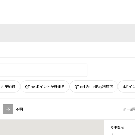
net 予約可
QT-netポイントが貯まる
QT-net SmartPay利用可
dポイ
不
不明
※一部
0件表示
1