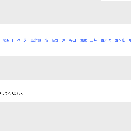
熊瀬川
堺
芝
島之瀬
筋
高野
滝
谷口
徳蔵
土井
西岩代
西本庄
更してください。