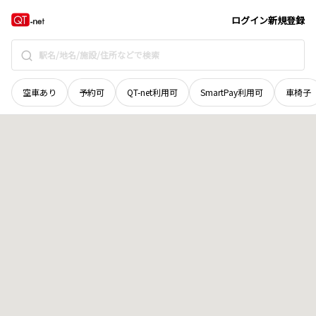
和歌山県
日高郡みなべ町
筋
地域選択で探す
ログイン
新規登録
空車あり
予約可
QT-net利用可
SmartPay利用可
車椅子