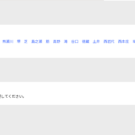
熊瀬川
堺
芝
島之瀬
筋
高野
滝
谷口
徳蔵
土井
西岩代
西本庄
更してください。