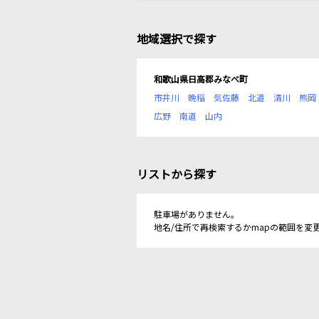
地域選択で探す
和歌山県日高郡みなべ町
市井川
晩稲
気佐藤
北道
清川
熊岡
広野
南道
山内
リストから探す
駐車場がありません。
地名/住所で再検索するかmapの範囲を変