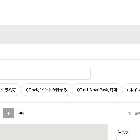
net 予約可
QT-netポイントが貯まる
QT-net SmartPay利用可
dポイ
不
不明
※一部
0件表示
1