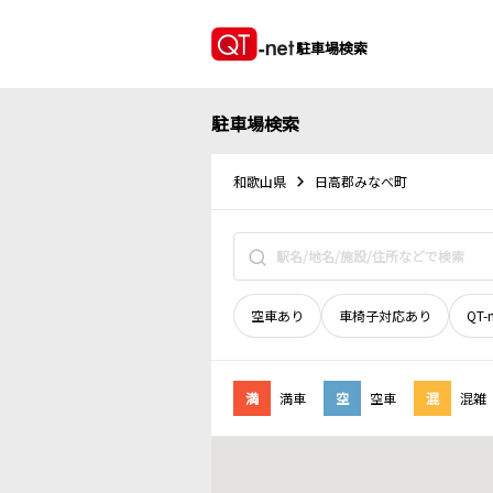
駐車場検索
駐車場検索
和歌山県
日高郡みなべ町
空車あり
車椅子対応あり
QT-
満
満車
空
空車
混
混雑