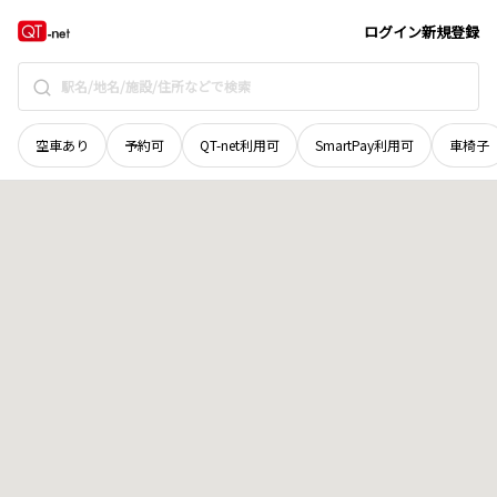
和歌山県
日高郡印南町
大字島田
地域選択で探す
ログイン
新規登録
空車あり
予約可
QT-net利用可
SmartPay利用可
車椅子