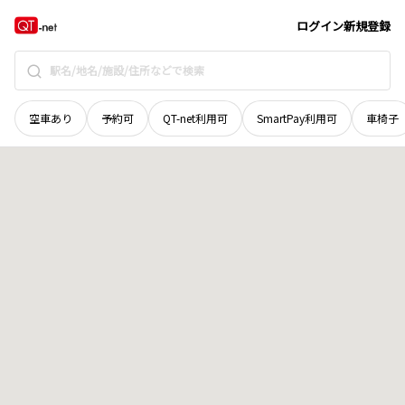
和歌山県
日高郡日高川町
大字上田原
地域選択で探す
ログイン
新規登録
空車あり
予約可
QT-net利用可
SmartPay利用可
車椅子