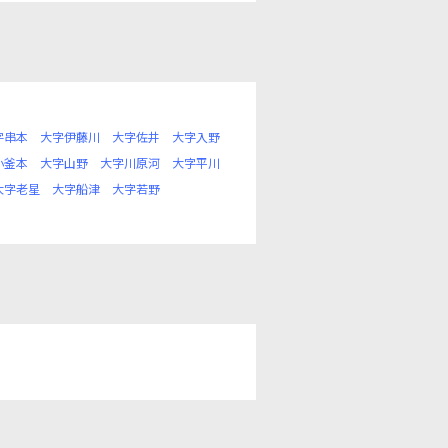
字串本
大字伊藤川
大字佐井
大字入野
小釜本
大字山野
大字川原河
大字平川
大字老星
大字船津
大字若野