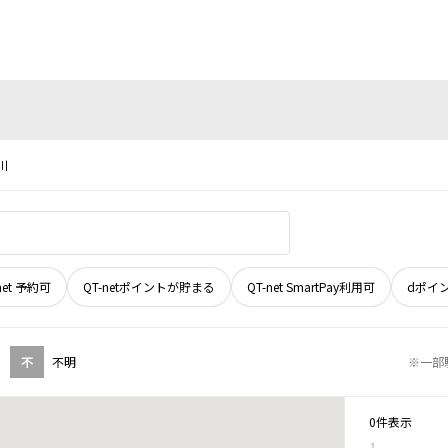
川
net 予約可
QT-netポイントが貯まる
QT-net SmartPay利用可
dポイ
不
不明
※一部
0件表示
1