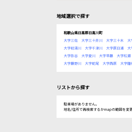
地域選択で探す
和歌山県日高郡日高川町
大字三佐
大字三十井川
大字三十木
大
大字初湯川
大字千津川
大字原日浦
大
大字弥谷
大字愛川
大字早藤
大字松瀬
大字藤野川
大字蛇尾
大字西原
大字鐘
リストから探す
駐車場がありません。
地名/住所で再検索するかmapの範囲を変