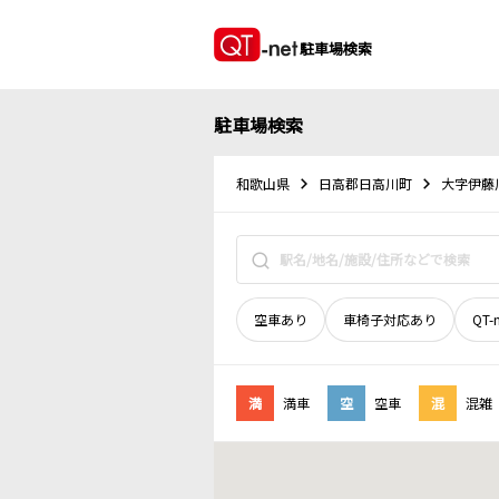
駐車場検索
駐車場検索
和歌山県
日高郡日高川町
大字伊藤
空車あり
車椅子対応あり
QT-
満
満車
空
空車
混
混雑