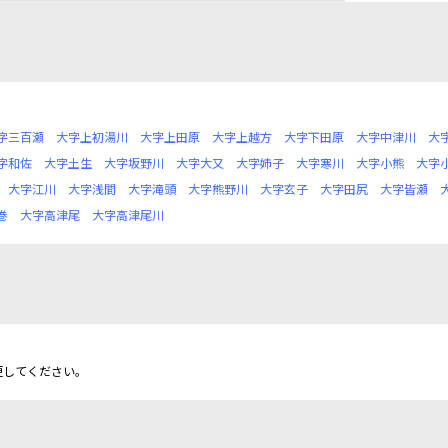
字三百瀬
大字上初湯川
大字上田原
大字上越方
大字下田原
大字中津川
大
字和佐
大字土生
大字坂野川
大字大又
大字姉子
大字寒川
大字小熊
大字
大字江川
大字浅間
大字滝頭
大字熊野川
大字玄子
大字田尻
大字皆瀬
巻
大字高津尾
大字高津尾川
更してください。