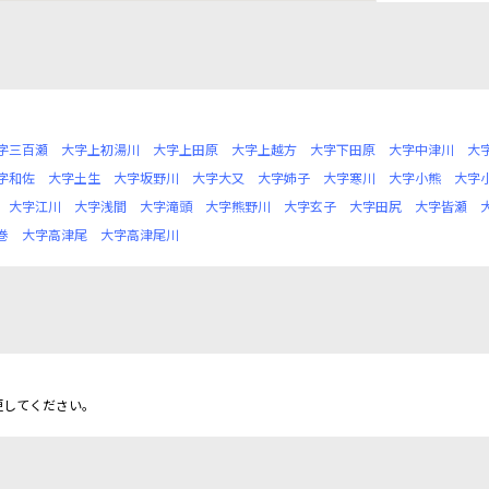
字三百瀬
大字上初湯川
大字上田原
大字上越方
大字下田原
大字中津川
大
字和佐
大字土生
大字坂野川
大字大又
大字姉子
大字寒川
大字小熊
大字
大字江川
大字浅間
大字滝頭
大字熊野川
大字玄子
大字田尻
大字皆瀬
巻
大字高津尾
大字高津尾川
更してください。