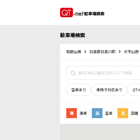
駐車場検索
駐車場検索
和歌山県
日高郡日高川町
大字山野
空車あり
車椅子対応あり
QT-
満
満車
空
空車
混
混雑