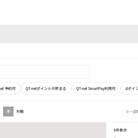
net 予約可
QT-netポイントが貯まる
QT-net SmartPay利用可
dポイ
不
不明
※一部
0件表示
1