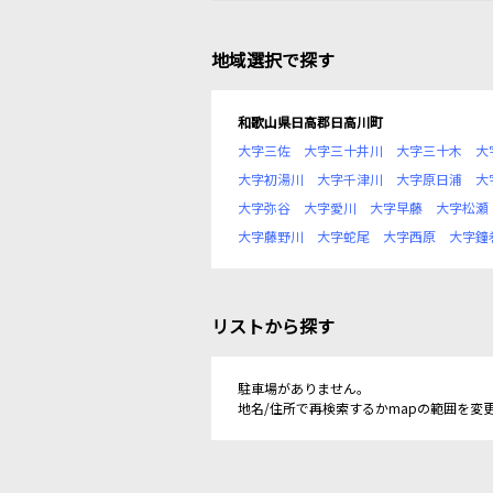
地域選択で探す
和歌山県日高郡日高川町
大字三佐
大字三十井川
大字三十木
大
大字初湯川
大字千津川
大字原日浦
大
大字弥谷
大字愛川
大字早藤
大字松瀬
大字藤野川
大字蛇尾
大字西原
大字鐘
リストから探す
駐車場がありません。
地名/住所で再検索するかmapの範囲を変