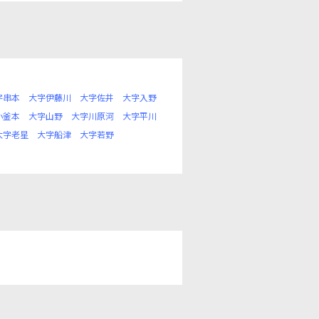
字串本
大字伊藤川
大字佐井
大字入野
小釜本
大字山野
大字川原河
大字平川
大字老星
大字船津
大字若野