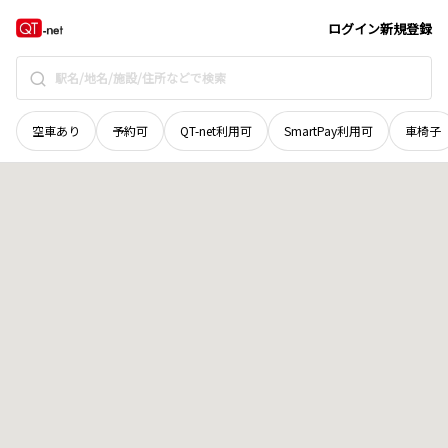
和歌山県
日高郡日高川町
大字滝頭
地域選択で探す
ログイン
新規登録
空車あり
予約可
QT-net利用可
SmartPay利用可
車椅子