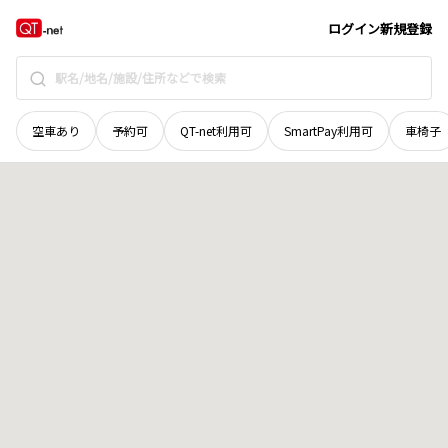
和歌山県
日高郡日高川町
大字蛇尾
地域選択で探す
ログイン
新規登録
空車あり
予約可
QT-net利用可
SmartPay利用可
車椅子