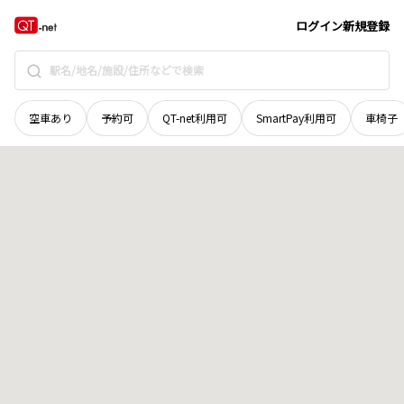
和歌山県
日高郡日高町
大字方杭
地域選択で探す
ログイン
新規登録
空車あり
予約可
QT-net利用可
SmartPay利用可
車椅子