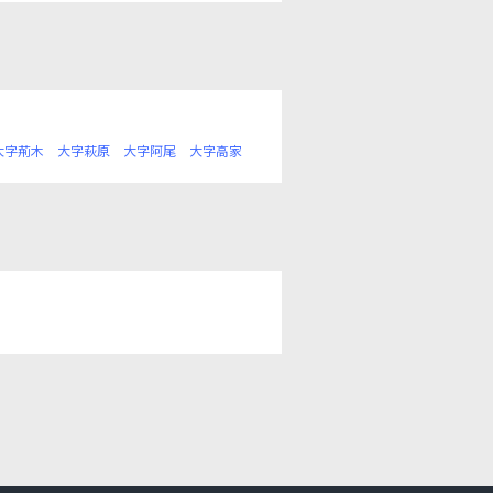
大字荊木
大字萩原
大字阿尾
大字高家