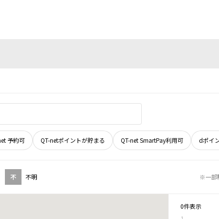
net 予約可
QT-netポイントが貯まる
QT-net SmartPay利用可
dポイ
不
不明
※一部
0件表示
1