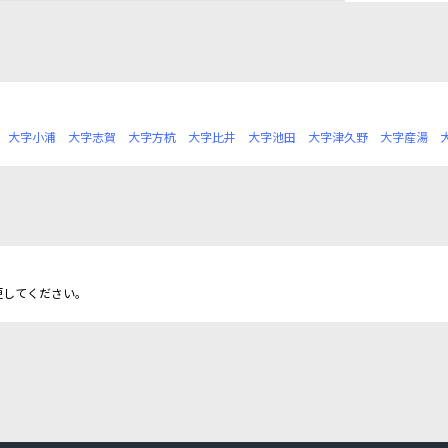
大字小浦
大字志賀
大字方杭
大字比井
大字池田
大字津久野
大字産湯
更してください。