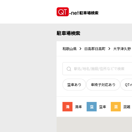
駐車場検索
駐車場検索
和歌山県
日高郡日高町
大字津久野
空車あり
車椅子対応あり
QT-
満
満車
空
空車
混
混雑