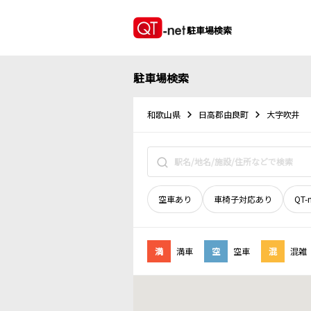
駐車場検索
駐車場検索
和歌山県
日高郡由良町
大字吹井
空車あり
車椅子対応あり
QT-
満
満車
空
空車
混
混雑