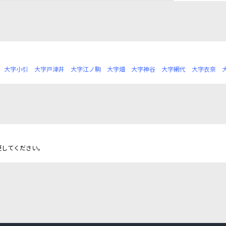
大字小引
大字戸津井
大字江ノ駒
大字畑
大字神谷
大字網代
大字衣奈
更してください。