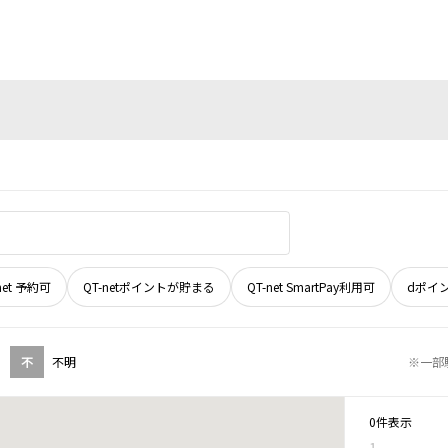
net 予約可
QT-netポイントが貯まる
QT-net SmartPay利用可
dポイ
不
不明
※一部
0件表示
1