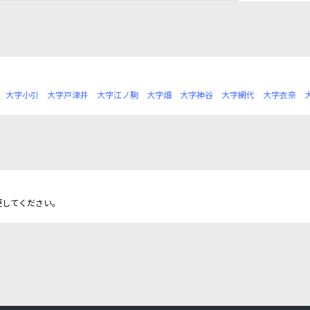
大字小引
大字戸津井
大字江ノ駒
大字畑
大字神谷
大字網代
大字衣奈
更してください。