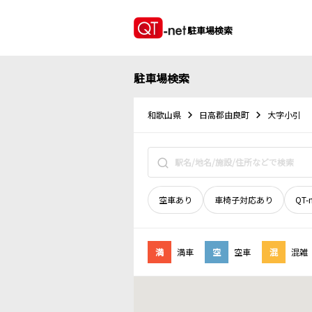
駐車場検索
駐車場検索
和歌山県
日高郡由良町
大字小引
空車あり
車椅子対応あり
QT-
満
満車
空
空車
混
混雑