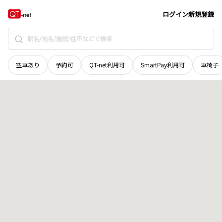
和歌山県
日高郡由良町
大字戸津井
地域選択で探す
ログイン
新規登録
空車あり
予約可
QT-net利用可
SmartPay利用可
車椅子