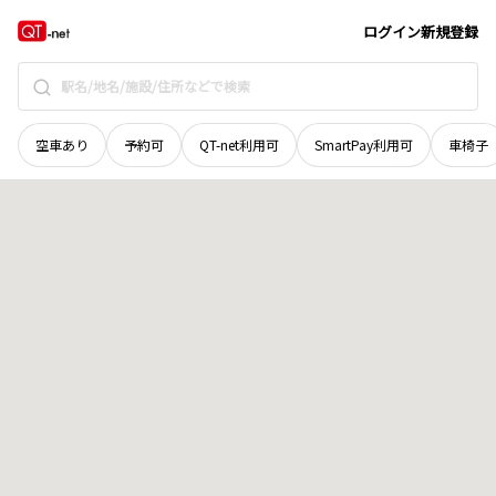
和歌山県
有田市
宮崎町
地域選択で探す
ログイン
新規登録
空車あり
予約可
QT-net利用可
SmartPay利用可
車椅子