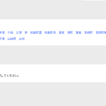
新堂
千田
辻堂
野
初島町里
初島町浜
星尾
港町
箕島
宮崎町
宮原町
町東
山田原
山地
更してください。