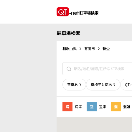
駐車場検索
駐車場検索
和歌山県
有田市
新堂
空車あり
車椅子対応あり
QT-
満
満車
空
空車
混
混雑