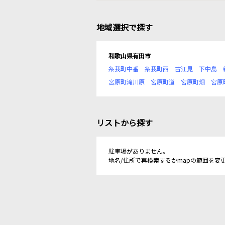
地域選択で探す
和歌山県有田市
糸我町中番
糸我町西
古江見
下中島
宮原町滝川原
宮原町道
宮原町畑
宮原
リストから探す
駐車場がありません。
地名/住所で再検索するかmapの範囲を変