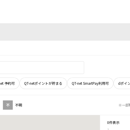
net 予約可
QT-netポイントが貯まる
QT-net SmartPay利用可
dポイ
不
不明
※一部
0件表示
1