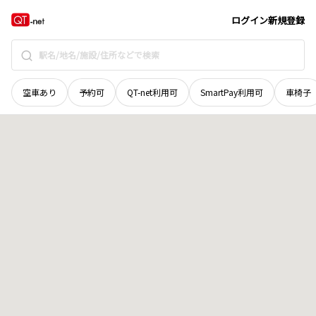
和歌山県
有田郡広川町
大字井関
地域選択で探す
ログイン
新規登録
空車あり
予約可
QT-net利用可
SmartPay利用可
車椅子