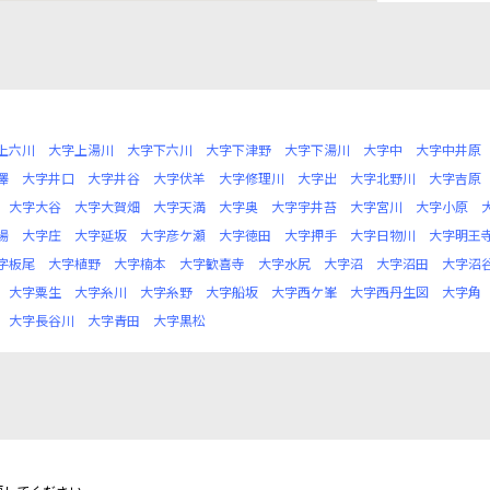
上六川
大字上湯川
大字下六川
大字下津野
大字下湯川
大字中
大字中井原
澤
大字井口
大字井谷
大字伏羊
大字修理川
大字出
大字北野川
大字吉原
大字大谷
大字大賀畑
大字天満
大字奥
大字宇井苔
大字宮川
大字小原
場
大字庄
大字延坂
大字彦ケ瀬
大字徳田
大字押手
大字日物川
大字明王
字板尾
大字植野
大字楠本
大字歓喜寺
大字水尻
大字沼
大字沼田
大字沼
大字粟生
大字糸川
大字糸野
大字船坂
大字西ケ峯
大字西丹生図
大字角
大字長谷川
大字青田
大字黒松