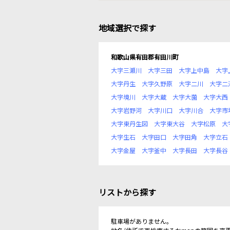
地域選択で探す
和歌山県有田郡有田川町
大字三瀬川
大字三田
大字上中島
大字
大字丹生
大字久野原
大字二川
大字二
大字境川
大字大蔵
大字大薗
大字大西
大字岩野河
大字川口
大字川合
大字市
大字東丹生図
大字東大谷
大字松原
大
大字生石
大字田口
大字田角
大字立石
大字金屋
大字釜中
大字長田
大字長谷
リストから探す
駐車場がありません。