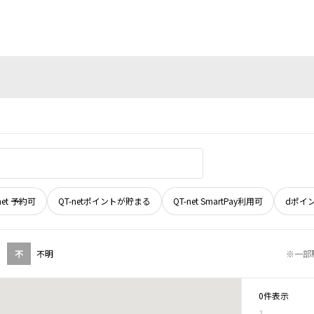
net 予約可
QT-netポイントが貯まる
QT-net SmartPay利用可
dポイ
不
不明
※一部
0件表示
1