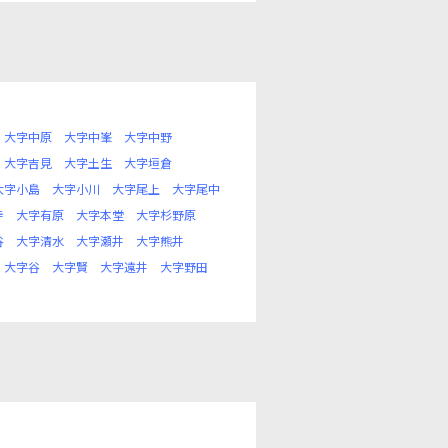
大字中原
大字中峯
大字中野
大字吉見
大字土生
大字垣倉
大字小島
大字小川
大字尾上
大字尾中
寺
大字有原
大字本堂
大字杉野原
谷
大字清水
大字瀬井
大字熊井
大字谷
大字賢
大字遠井
大字野田