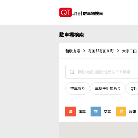
駐車場検索
駐車場検索
和歌山県
有田郡有田川町
大字三田
空車あり
車椅子対応あり
QT-
満
満車
空
空車
混
混雑