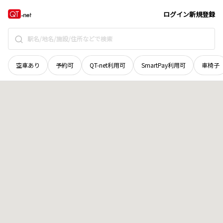
和歌山県
有田郡有田川町
大字中原
地域選択で探す
ログイン
新規登録
空車あり
予約可
QT-net利用可
SmartPay利用可
車椅子