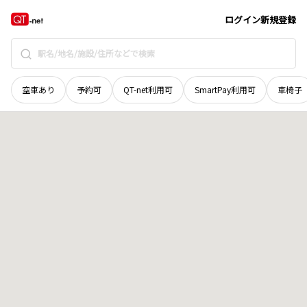
和歌山県
有田郡有田川町
大字中
地域選択で探す
ログイン
新規登録
空車あり
予約可
QT-net利用可
SmartPay利用可
車椅子